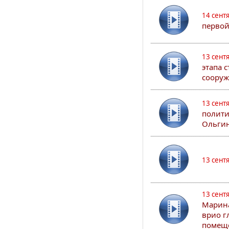
14 сент
первой
13 сент
этапа 
сооруж
13 сент
полити
Ольгин
13 сент
13 сент
Марина
врио г
помеще