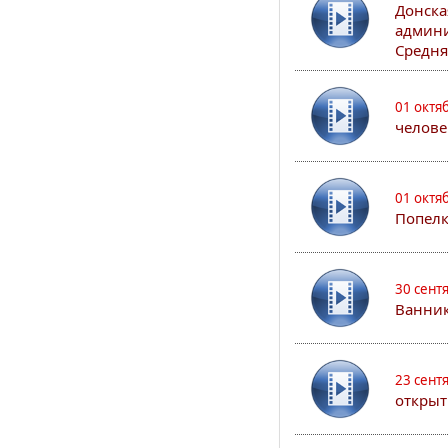
Донска
админи
Средня
01 октя
челове
01 октя
Попел
30 сент
Ванник
23 сент
открыт