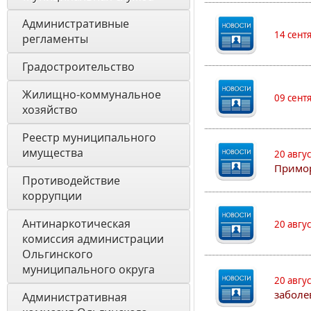
Административные 
14 сент
регламенты
Градостроительство
Жилищно-коммунальное 
09 сент
хозяйство
Реестр муниципального 
имущества
20 авгу
Примо
Противодействие 
коррупции
Антинаркотическая 
20 авгу
комиссия администрации 
Ольгинского 
муниципального округа
20 авгу
заболе
Административная 