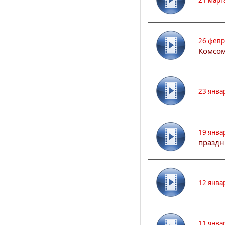
21 март
26 февр
Комсом
23 янва
19 янва
праздн
12 янва
11 янва