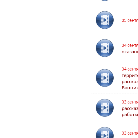
05 сент
04 сент
оказан
04 сент
террит
расска
Ванник
03 сент
расска
работы
03 сент