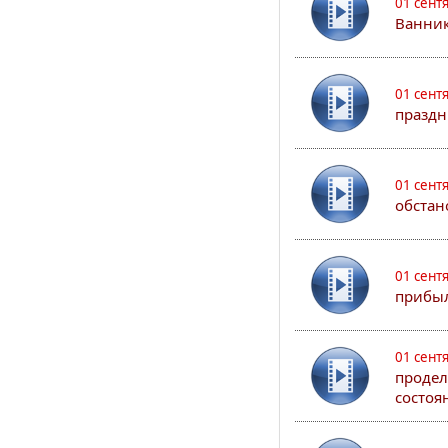
01 сент
Ванник
01 сент
праздн
01 сент
обстан
01 сент
прибыл
01 сент
продел
состоя