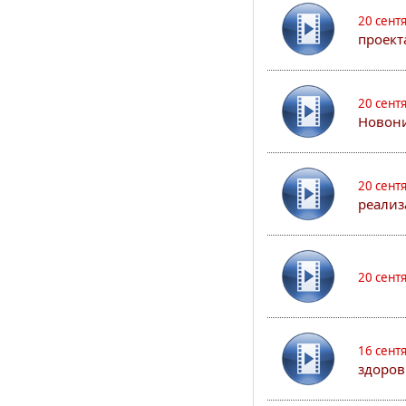
20 сент
проект
20 сент
Новони
20 сент
реализ
20 сент
16 сент
здоров