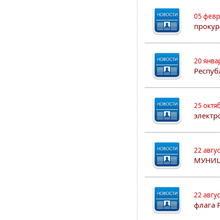
05 февр
прокур
20 янва
Респуб
25 октя
электр
22 авгу
МУНИЦ
22 авгу
флага 