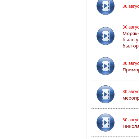
30 авгу
30 авгу
Моряк-
было у
был ор
30 авгу
Примор
30 авгу
меропр
30 авгу
Никола