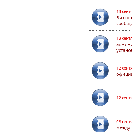
13 сент
Виктор
сообще
13 сент
админи
устано
12 сент
официа
12 сент
08 сент
междун