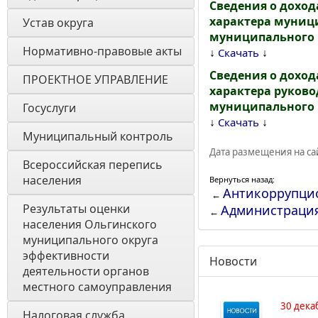
Сведения о доход
характера муниц
Устав округа
муниципального р
Нормативно-правовые акты
↓
↓
Скачать
Сведения о доход
ПРОЕКТНОЕ УПРАВЛЕНИЕ
характера руков
муниципального р
Госуслуги
↓
↓
Скачать
Муниципальный контроль
Дата размещения на сай
Всероссийская перепись 
населения
Вернуться назад:
Антикоррупцио
←
Результаты оценки 
Администраци
←
населения Ольгинского 
муниципального округа 
эффективности 
Новости
деятельности органов 
местного самоуправления 
30 дека
Налоговая служба