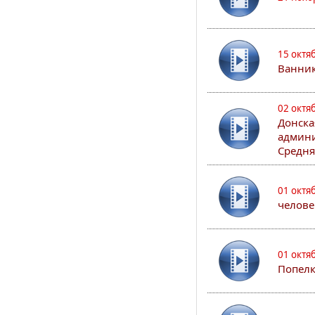
15 октя
Ванни
02 октя
Донска
админи
Средня
01 октя
челове
01 октя
Попел