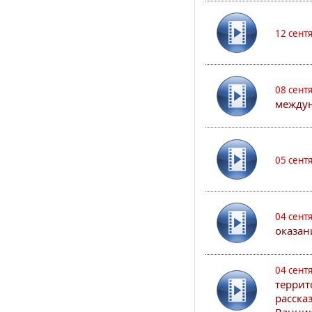
12 сент
08 сент
междун
05 сент
04 сент
оказан
04 сент
террит
расска