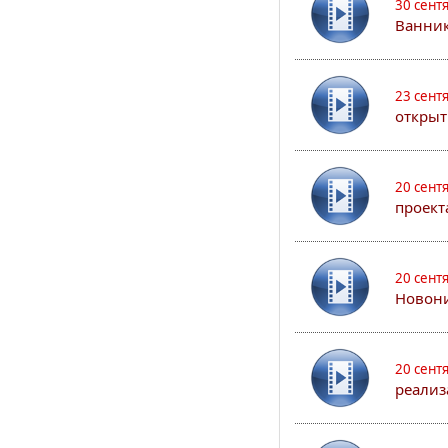
30 сент
Ванник
23 сент
открыт
20 сент
проект
20 сент
Новони
20 сент
реализ