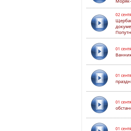
Моряк
02 сент
Щербак
докуме
Попутн
01 сент
Ванник
01 сент
праздн
01 сент
обстан
01 сент