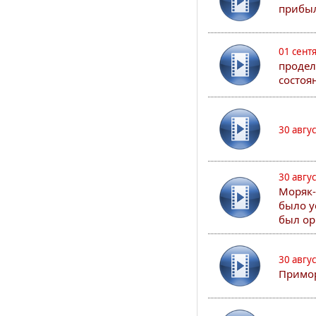
прибыл
01 сент
продел
состоя
30 авгу
30 авгу
Моряк-
было у
был ор
30 авгу
Примор