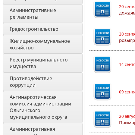
20 сент
Административные 
дождям
регламенты
Градостроительство
20 сент
розыгр
Жилищно-коммунальное 
хозяйство
Реестр муниципального 
14 сент
имущества
Противодействие 
коррупции
09 сент
Антинаркотическая 
комиссия администрации 
Ольгинского 
муниципального округа
20 авгу
Примо
Административная 