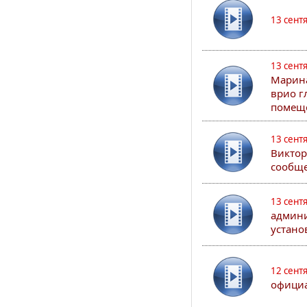
13 сент
13 сент
Марина
врио г
помеще
13 сент
Виктор
сообще
13 сент
админи
устано
12 сент
официа