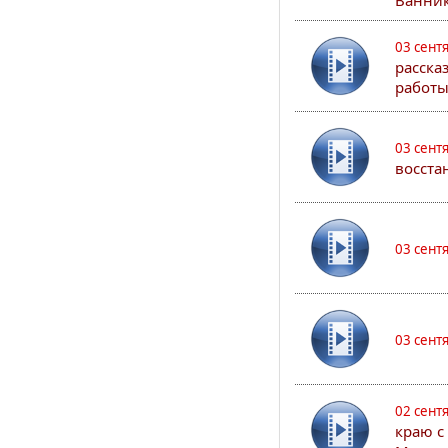
Ванник
03 сент
расска
работы
03 сент
восста
03 сент
03 сент
02 сент
краю с