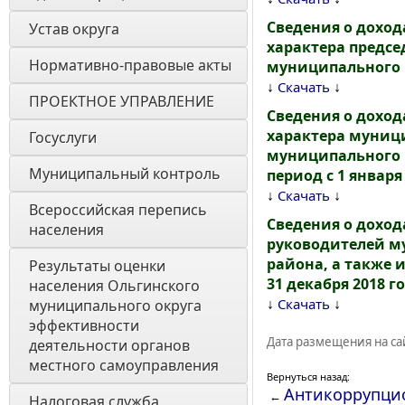
Сведения о доход
Устав округа
характера предсе
Нормативно-правовые акты
муниципального ра
↓
↓
Скачать
ПРОЕКТНОЕ УПРАВЛЕНИЕ
Сведения о доход
характера муниц
Госуслуги
муниципального р
Муниципальный контроль
период с 1 января
↓
↓
Скачать
Всероссийская перепись 
Сведения о доход
населения
руководителей м
района, а также и
Результаты оценки 
31 декабря 2018 г
населения Ольгинского 
↓
↓
Скачать
муниципального округа 
эффективности 
Дата размещения на сай
деятельности органов 
местного самоуправления 
Вернуться назад:
Антикоррупцио
←
Налоговая служба