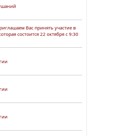
лушаний
иглашаем Вас принять участие в
оторая состоится 22 октября с 9:30
гии
гии
гии