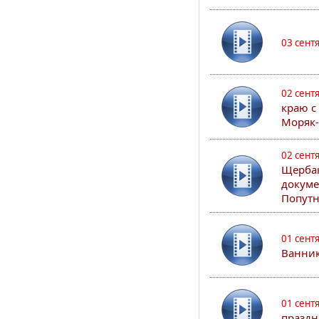
03 сент
02 сент
краю с
Моряк
02 сент
Щербак
докуме
Попутн
01 сент
Ванник
01 сент
праздн