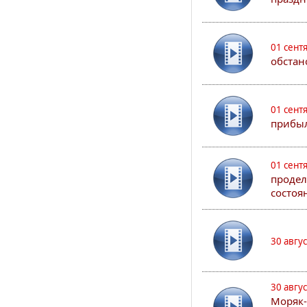
01 сент
обстан
01 сент
прибыл
01 сент
продел
состоя
30 авгу
30 авгу
Моряк-