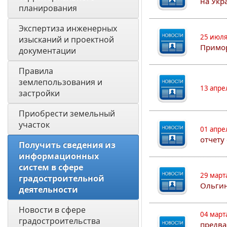
на Укр
планирования 
Экспертиза инженерных 
25 июля
изысканий и проектной 
Примор
документации
Правила 
землепользования и 
13 апре
застройки
Приобрести земельный 
участок
01 апре
отчету
Получить сведения из 
информационных 
систем в сфере 
29 март
градостроительной 
Ольгин
деятельности
Новости в сфере 
04 март
градостроительства
предва