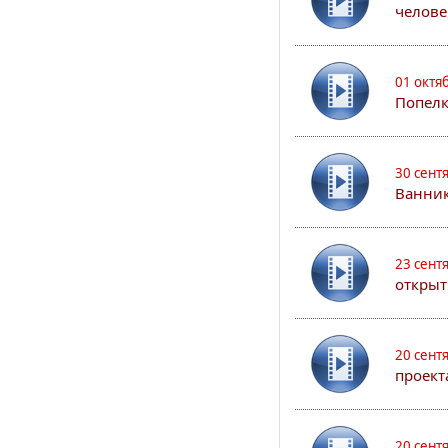
челове
01 октя
Попел
30 сент
Ванник
23 сент
открыт
20 сент
проект
20 сент