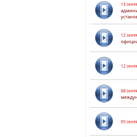
13 сент
админи
устано
12 сент
официа
12 сент
08 сент
междун
05 сент