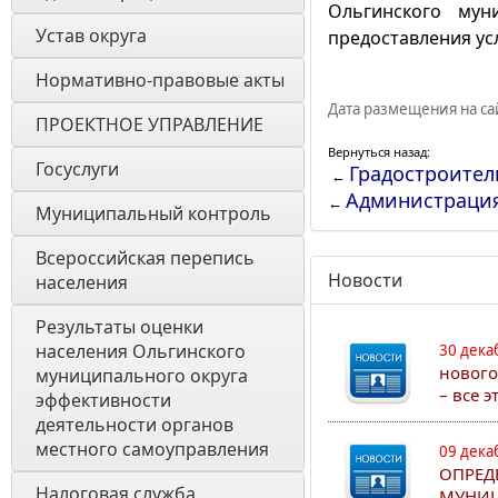
Ольгинского мун
Устав округа
предоставления ус
Нормативно-правовые акты
Дата размещения на сай
ПРОЕКТНОЕ УПРАВЛЕНИЕ
Вернуться назад:
Госуслуги
Градостроител
←
Администраци
←
Муниципальный контроль
Всероссийская перепись 
Новости
населения
Результаты оценки 
населения Ольгинского 
30 дека
нового
муниципального округа 
– все 
эффективности 
деятельности органов 
местного самоуправления 
09 дека
ОПРЕД
Налоговая служба
МУНИЦ