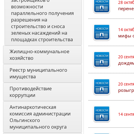
застройщиков о 
28 октя
возможности 
перене
параллельного получения 
разрешения на 
строительство и сноса 
14 октя
зеленых насаждений на 
мифы о
площадках строительства
Жилищно-коммунальное 
20 сент
хозяйство
дождям
Реестр муниципального 
имущества
20 сент
Противодействие 
розыгр
коррупции
Антинаркотическая 
комиссия администрации 
14 сент
Ольгинского 
муниципального округа