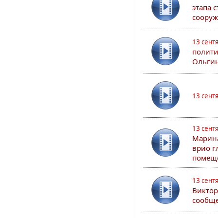
этапа 
сооруж
13 сент
полити
Ольгин
13 сент
13 сент
Марина
врио г
помеще
13 сент
Виктор
сообще