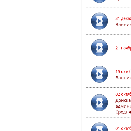
31 дека
Ванник
21 нояб
15 октя
Ванни
02 октя
Донска
админи
Средня
01 октя