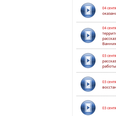
04 сент
оказан
04 сент
террит
расска
Ванник
03 сент
расска
работы
03 сент
восста
03 сент