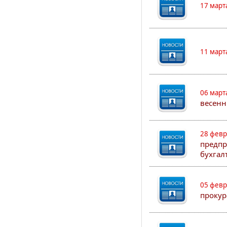
17 март
11 март
06 март
весенн
28 февр
предпр
бухгал
05 февр
прокур