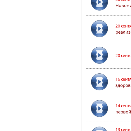
Новони
20 сент
реализ
20 сент
16 сент
здоров
14 сент
первой
13 сент