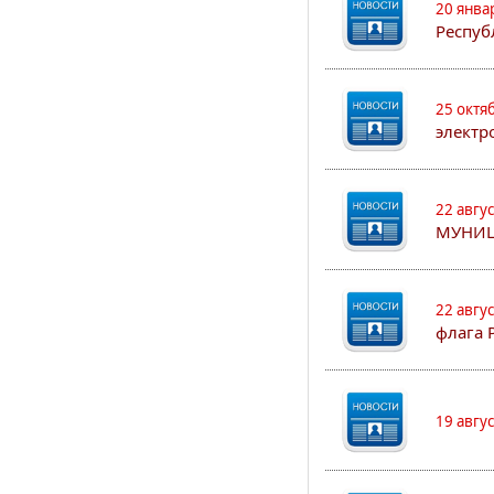
20 янва
Респуб
25 октя
электр
22 авгу
МУНИЦ
22 авгу
флага 
19 авгу