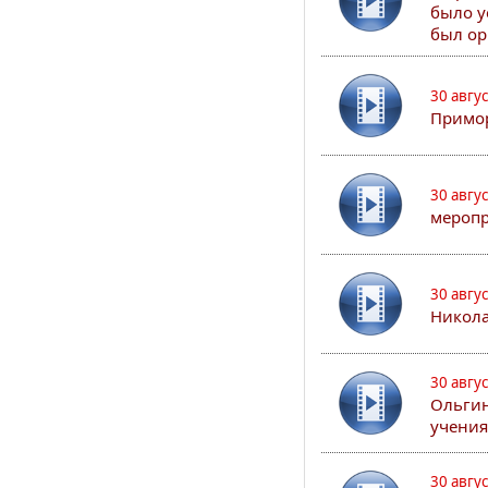
было у
был ор
30 авгу
Примор
30 авгу
меропр
30 авгу
Никола
30 авгу
Ольгин
учения
30 авгу