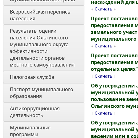
насаждений для ц
↓
↓
Скачать
Всероссийская перепись 
населения
Проект постанов
предоставления 
Результаты оценки 
земельного участ
населения Ольгинского 
муниципального 
муниципального округа 
↓
↓
Скачать
эффективности 
Проект постанов
деятельности органов 
предоставления м
местного самоуправления 
отдельных целях"
↓
↓
Скачать
Налоговая служба
Об утверждении 
Паспорт муниципального 
муниципальной у
образования 
пользование земе
Ольгинского мун
Антикоррупционная 
↓
↓
Скачать
деятельность
Об утверждении 
Муниципальные 
муниципальной у
программы
ведении или в со