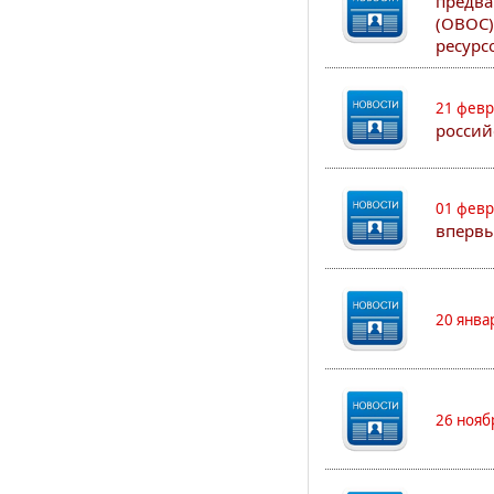
предва
(ОВОС)
ресурс
21 февр
россий
01 февр
впервы
20 янва
26 нояб