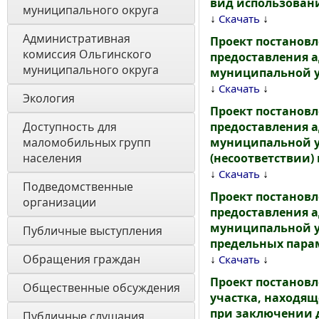
вид использовани
муниципального округа
↓
↓
Скачать
Административная 
Проект постанов
комиссия Ольгинского 
предоставления 
муниципального округа 
муниципальной у
↓
↓
Скачать
Экология 
Проект постанов
Доступность для 
предоставления 
маломобильных групп 
муниципальной у
населения
(несоответствии)
↓
↓
Скачать
Подведомственные 
Проект постанов
организации
предоставления 
муниципальной у
Публичные выступления
предельных парам
Обращения граждан
↓
↓
Скачать
Проект постанов
Общественные обсуждения
участка, находящ
при заключении д
Публичные слушания