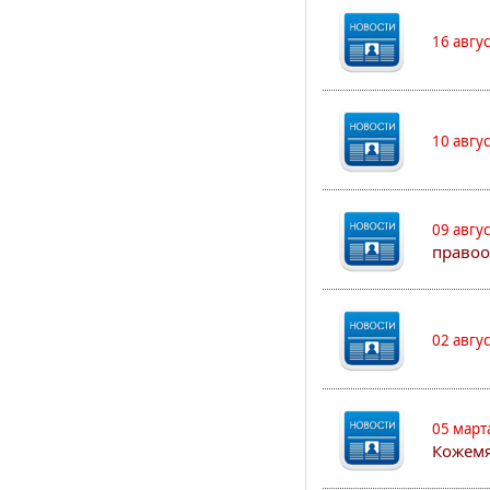
16 авгу
10 авгу
09 авгу
правоо
02 авгу
05 март
Кожем