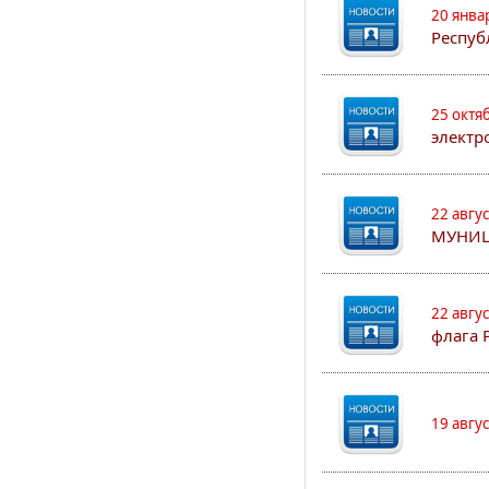
20 янва
Респуб
25 октя
электр
22 авгу
МУНИЦ
22 авгу
флага 
19 авгу