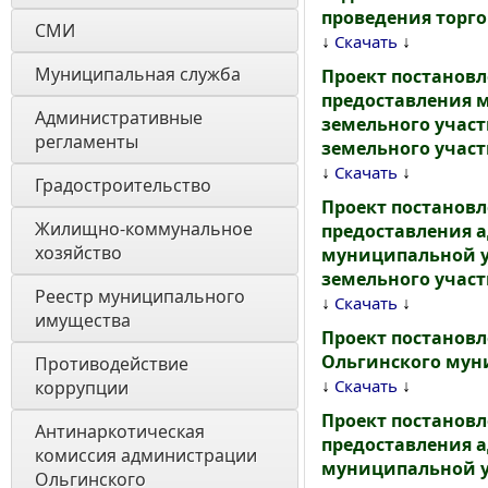
проведения торго
СМИ
↓
↓
Скачать
Муниципальная служба
Проект постанов
предоставления 
Административные 
земельного участ
регламенты
земельного участ
↓
↓
Скачать
Градостроительство
Проект постанов
Жилищно-коммунальное 
предоставления 
хозяйство
муниципальной у
земельного участ
Реестр муниципального 
↓
↓
Скачать
имущества
Проект постанов
Ольгинского мун
Противодействие 
↓
↓
Скачать
коррупции
Проект постанов
Антинаркотическая 
предоставления 
комиссия администрации 
муниципальной у
Ольгинского 