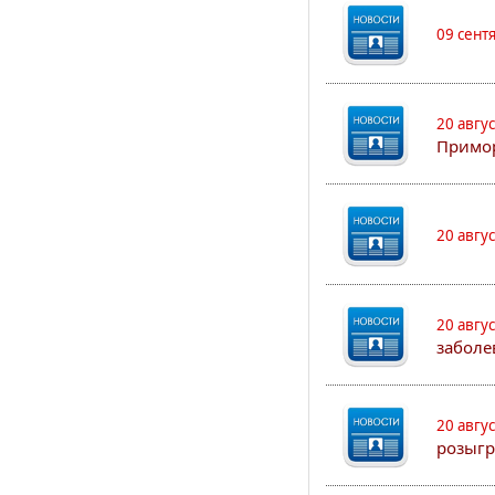
09 сент
20 авгу
Примо
20 авгу
20 авгу
заболе
20 авгу
розыгр