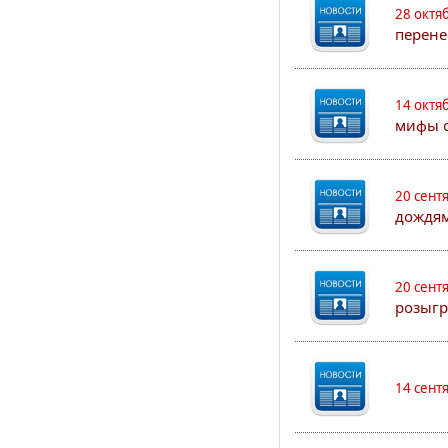
28 октя
перене
14 октя
мифы о
20 сент
дождям
20 сент
розыгр
14 сент