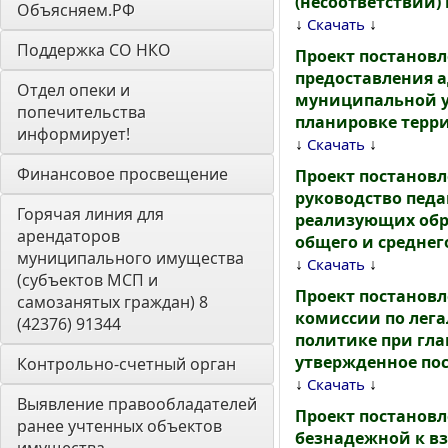
(несоответствии)
Объясняем.РФ
↓
↓
Скачать
Поддержка СО НКО
Проект постанов
предоставления 
Отдел опеки и 
муниципальной у
попечительства 
планировке терри
информирует! 
↓
↓
Скачать
Финансовое просвещение
Проект постанов
руководство пед
Горячая линия для 
реализующих обр
арендаторов 
общего и среднег
муниципального имущества 
↓
↓
Скачать
(субъектов МСП и 
Проект постанов
самозанятых граждан) 8 
комиссии по лег
(42376) 91344
политике при гл
утвержденное по
Контрольно-счетный орган 
↓
↓
Скачать
Выявление правообладателей 
Проект постанов
ранее учтенных объектов 
безнадежной к в