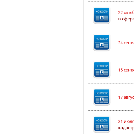
22 октя
в сфер
24 сент
15 сент
17 авгу
21 июля
кадаст