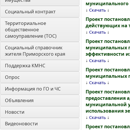
имущества
муниципального 
↓
↓
Скачать
Социальный контракт
Проект постанов
Территориальное 
действующих на 
общественное 
↓
↓
Скачать
самоуправление (ТОС)
Проект постановл
Социальный справочник 
муниципальных п
жителя Приморского края
эффективности и
↓
↓
Скачать
Поддержка КМНС
Проект постанов
муниципальных п
Опрос
↓
↓
Скачать
Информация по ГО и ЧС
Проект постанов
предоставления 
Объявления
муниципальной у
использования зе
Новости
↓
↓
Скачать
Видеоновости
Проект постановл