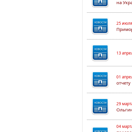
на Укр
25 июля
Примор
13 апре
01 апре
отчету
29 март
Ольгин
04 март