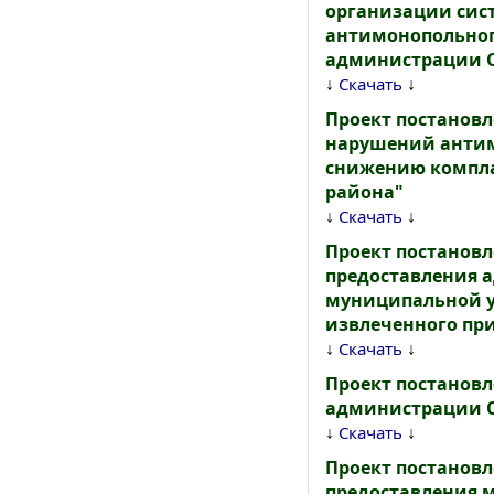
организации сис
антимонопольног
администрации О
↓
↓
Скачать
Проект постановл
нарушений антим
снижению компла
района"
↓
↓
Скачать
Проект постанов
предоставления 
муниципальной у
извлеченного пр
↓
↓
Скачать
Проект постановл
администрации О
↓
↓
Скачать
Проект постанов
предоставления 