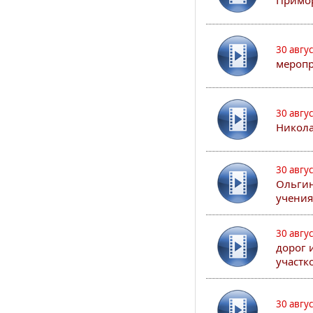
Примор
30 авгу
меропр
30 авгу
Никола
30 авгу
Ольгин
учения
30 авгу
дорог 
участк
30 авгу