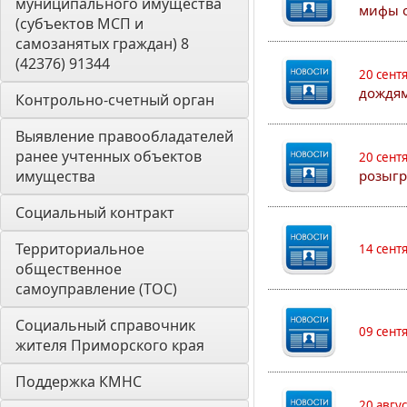
муниципального имущества 
мифы о
(субъектов МСП и 
самозанятых граждан) 8 
(42376) 91344
20 сент
дождям
Контрольно-счетный орган 
Выявление правообладателей 
ранее учтенных объектов 
20 сент
имущества
розыгр
Социальный контракт
Территориальное 
14 сент
общественное 
самоуправление (ТОС)
Социальный справочник 
09 сент
жителя Приморского края
Поддержка КМНС
20 авгу