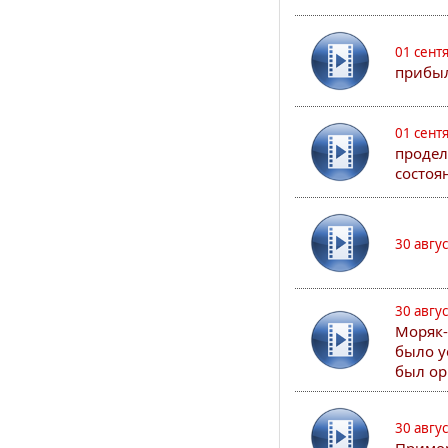
01 сент
прибыл
01 сент
продел
состоя
30 авгу
30 авгу
Моряк-
было у
был ор
30 авгу