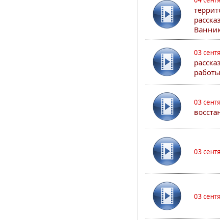
04 сент
террит
расска
Ванник
03 сент
расска
работы
03 сент
восста
03 сент
03 сент