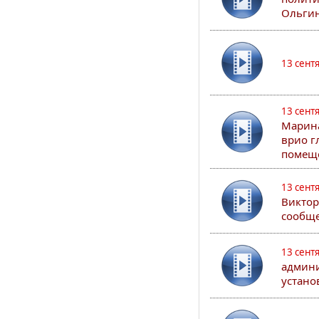
Ольгин
13 сент
13 сент
Марина
врио г
помеще
13 сент
Виктор
сообще
13 сент
админи
устано