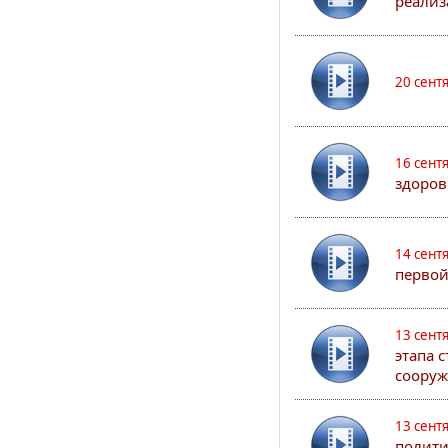
реализ
20 сент
16 сент
здоров
14 сент
первой
13 сент
этапа 
сооруж
13 сент
полити