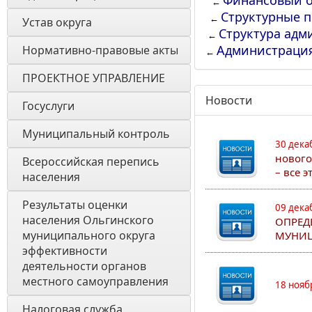
Финансовый о
←
Структурные 
←
Устав округа
Структура адм
←
Администраци
Нормативно-правовые акты
←
ПРОЕКТНОЕ УПРАВЛЕНИЕ
Новости
Госуслуги
Муниципальный контроль
30 дека
нового
Всероссийская перепись 
– все 
населения
Результаты оценки 
09 дека
населения Ольгинского 
ОПРЕД
муниципального округа 
МУНИЦ
эффективности 
деятельности органов 
местного самоуправления 
18 нояб
Налоговая служба