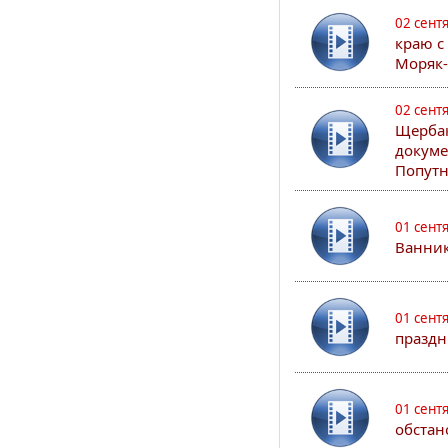
02 сент
краю с
Моряк
02 сент
Щербак
докуме
Попутн
01 сент
Ванник
01 сент
праздн
01 сент
обстан