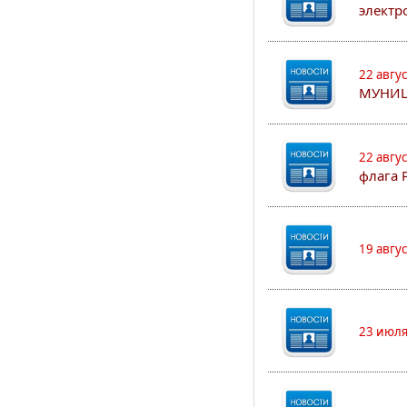
электр
22 авгу
МУНИЦ
22 авгу
флага 
19 авгу
23 июля