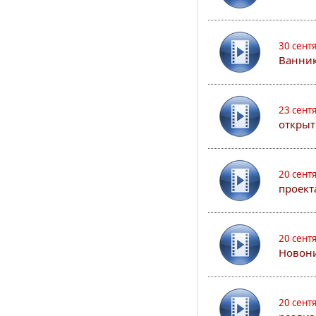
30 сент
Ванник
23 сент
открыт
20 сент
проект
20 сент
Новони
20 сент