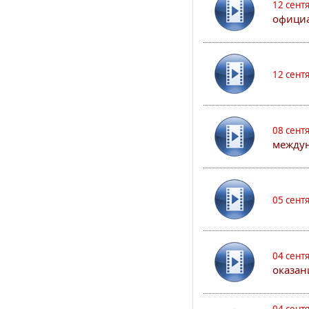
12 сент
официа
12 сент
08 сент
междун
05 сент
04 сент
оказан