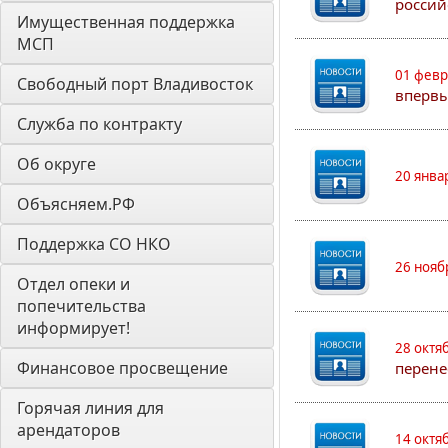
россий
Имущественная поддержка 
МСП
01 февр
Свободный порт Владивосток
впервы
Служба по контракту
Об округе
20 янва
Объясняем.РФ
Поддержка СО НКО
26 нояб
Отдел опеки и 
попечительства 
информирует! 
28 октя
Финансовое просвещение
перене
Горячая линия для 
арендаторов 
14 октя