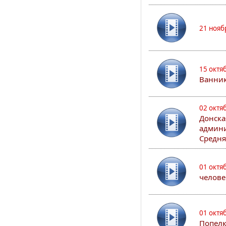
21 нояб
15 октя
Ванни
02 октя
Донска
админи
Средня
01 октя
челове
01 октя
Попел