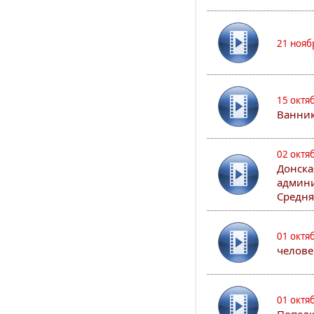
21 нояб
15 октя
Ванни
02 октя
Донска
админи
Средня
01 октя
челове
01 октя