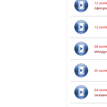
12 сент
официа
12 сент
08 сент
междун
05 сент
04 сент
оказан