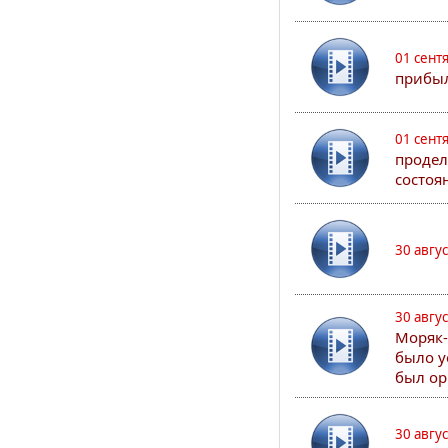
01 сент
прибыл
01 сент
продел
состоя
30 авгу
30 авгу
Моряк-
было у
был ор
30 авгу