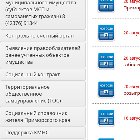
20 авгу
муниципального имущества 
Примо
(субъектов МСП и 
самозанятых граждан) 8 
(42376) 91344
20 авгу
Контрольно-счетный орган 
Выявление правообладателей 
ранее учтенных объектов 
20 авгу
имущества
заболе
Социальный контракт
Территориальное 
20 авгу
розыгр
общественное 
самоуправление (ТОС)
Социальный справочник 
16 авгу
жителя Приморского края
Поддержка КМНС