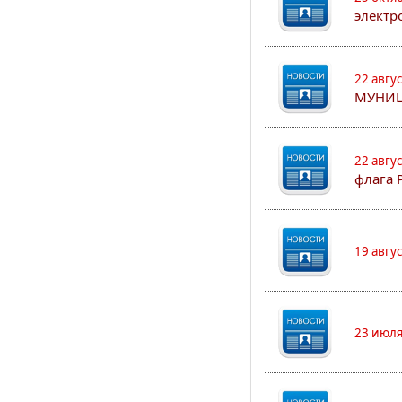
электр
22 авгу
МУНИЦ
22 авгу
флага 
19 авгу
23 июля