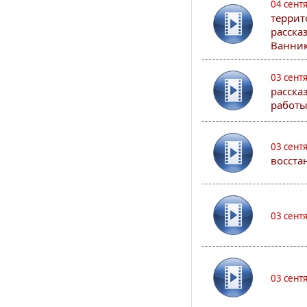
04 сент
террит
расска
Ванник
03 сент
расска
работы
03 сент
восста
03 сент
03 сент