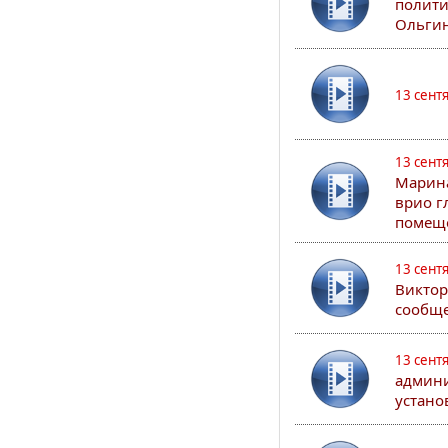
полити
Ольгин
13 сент
13 сент
Марина
врио г
помеще
13 сент
Виктор
сообще
13 сент
админи
устано