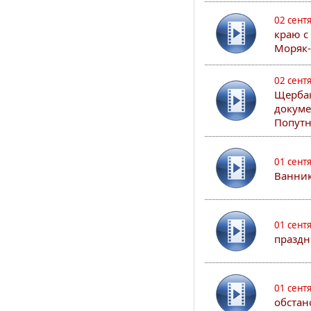
02 сент
краю с
Моряк
02 сент
Щербак
докуме
Попутн
01 сент
Ванник
01 сент
праздн
01 сент
обстан