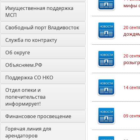
мифы о
Имущественная поддержка 
МСП
Свободный порт Владивосток
20 сент
дождям
Служба по контракту
Об округе
20 сент
розыгр
Объясняем.РФ
Поддержка СО НКО
14 сент
Отдел опеки и 
попечительства 
информирует! 
Финансовое просвещение
09 сент
Горячая линия для 
арендаторов 