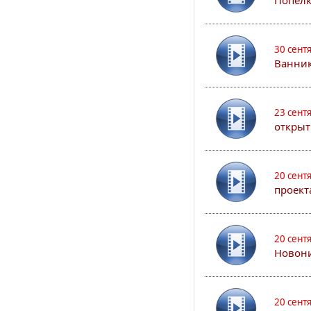
Попел
30 сент
Ванник
23 сент
открыт
20 сент
проект
20 сент
Новони
20 сент