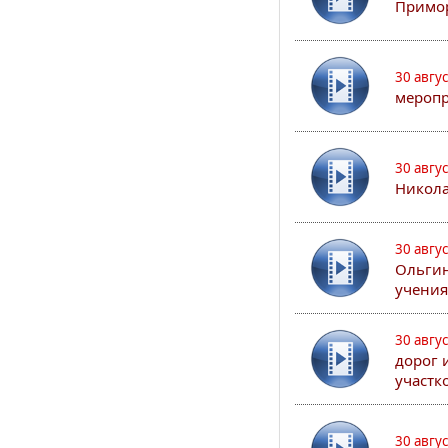
Примор
30 авгу
меропр
30 авгу
Никола
30 авгу
Ольгин
учения
30 авгу
дорог 
участк
30 авгу