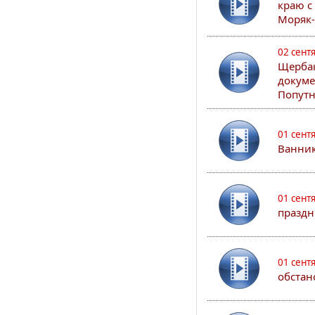
краю с
Моряк
02 сент
Щербак
докуме
Попутн
01 сент
Ванник
01 сент
праздн
01 сент
обстан