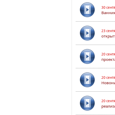
30 сент
Ванник
23 сент
открыт
20 сент
проект
20 сент
Новони
20 сент
реализ