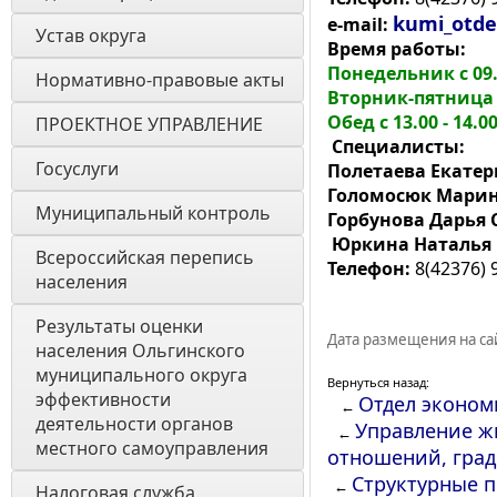
kumi_otde
e-mail:
Устав округа
Время работы:
Понедельник с 09.0
Нормативно-правовые акты
Вторник-пятница с 
Обед с 13.00 - 14.0
ПРОЕКТНОЕ УПРАВЛЕНИЕ
Специалисты:
Госуслуги
Полетаева Екате
Голомосюк Марин
Муниципальный контроль
Горбунова Дарья 
Юркина Наталья 
Всероссийская перепись 
Телефон:
8(42376) 
населения
Результаты оценки 
Дата размещения на сай
населения Ольгинского 
муниципального округа 
Вернуться назад:
эффективности 
Отдел эконом
←
деятельности органов 
Управление ж
←
местного самоуправления 
отношений, град
Структурные 
←
Налоговая служба