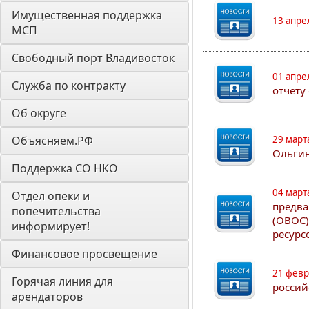
Имущественная поддержка 
13 апре
МСП
Свободный порт Владивосток
01 апре
Служба по контракту
отчету
Об округе
Объясняем.РФ
29 март
Ольгин
Поддержка СО НКО
04 март
Отдел опеки и 
предва
попечительства 
(ОВОС)
информирует! 
ресурс
Финансовое просвещение
21 февр
Горячая линия для 
россий
арендаторов 