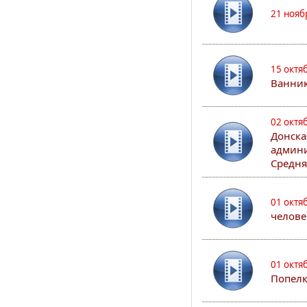
21 нояб
15 октя
Ванни
02 октя
Донска
админи
Средня
01 октя
челове
01 октя
Попел