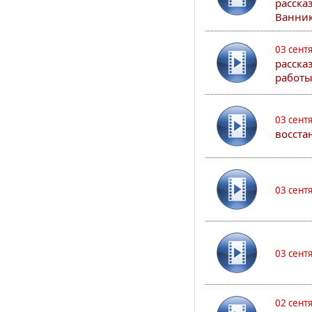
расска
Ванник
03 сент
расска
работы
03 сент
восста
03 сент
03 сент
02 сент