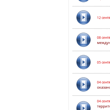
12 сент
08 сент
междун
05 сент
04 сент
оказан
04 сент
террит