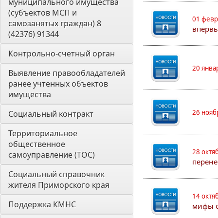
муниципального имущества 
(субъектов МСП и 
01 февр
самозанятых граждан) 8 
впервы
(42376) 91344
Контрольно-счетный орган 
20 янва
Выявление правообладателей 
ранее учтенных объектов 
имущества
26 нояб
Социальный контракт
Территориальное 
общественное 
28 октя
самоуправление (ТОС)
перене
Социальный справочник 
жителя Приморского края
14 октя
Поддержка КМНС
мифы о