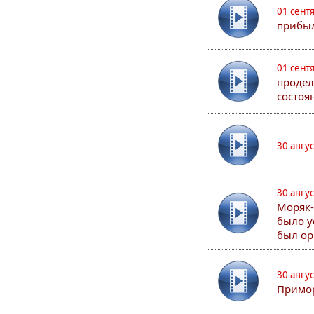
01 сент
прибыл
01 сент
продел
состоя
30 авгу
30 авгу
Моряк-
было у
был ор
30 авгу
Примор