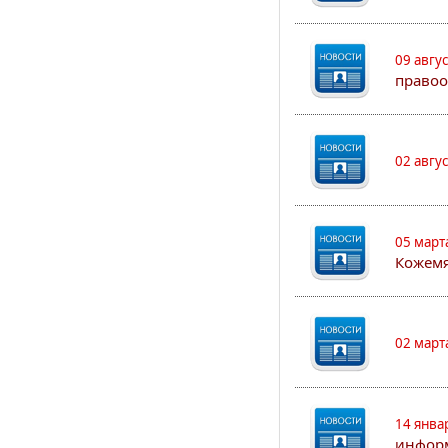
09 авгу
правоо
02 авгу
05 март
Кожем
02 март
14 янва
информ