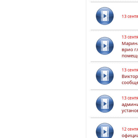
13 сент
13 сент
Марина
врио г
помеще
13 сент
Виктор
сообще
13 сент
админи
устано
12 сент
официа