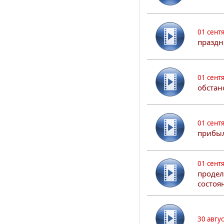
01 сент
праздн
01 сент
обстан
01 сент
прибыл
01 сент
продел
состоя
30 авгу