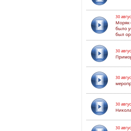
30 авгу
Моряк-
было у
был ор
30 авгу
Примор
30 авгу
меропр
30 авгу
Никола
30 авгу