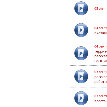
05 сент
04 сент
оказан
04 сент
террит
расска
Ванник
03 сент
расска
работы
03 сент
восста