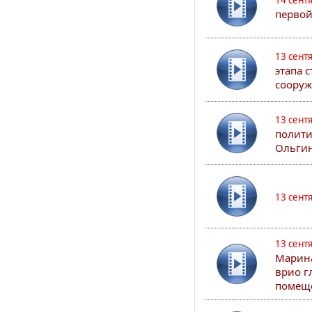
14 сент
первой
13 сент
этапа 
сооруж
13 сент
полити
Ольгин
13 сент
13 сент
Марина
врио г
помеще