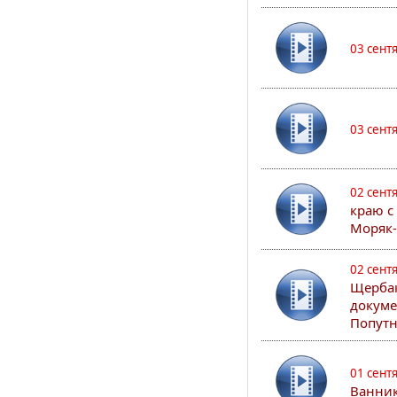
03 сент
03 сент
02 сент
краю с
Моряк
02 сент
Щербак
докуме
Попутн
01 сент
Ванник