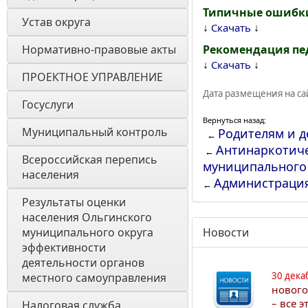
Типичные ошибк
Устав округа
↓
↓
Скачать
Нормативно-правовые акты
Рекомендация пе
↓
↓
Скачать
ПРОЕКТНОЕ УПРАВЛЕНИЕ
Дата размещения на сай
Госуслуги
Вернуться назад:
Муниципальный контроль
Родителям и д
←
Антинаркотиче
←
Всероссийская перепись 
муниципального
населения
Администраци
←
Результаты оценки 
населения Ольгинского 
муниципального округа 
Новости
эффективности 
деятельности органов 
30 дека
местного самоуправления 
нового
– все 
Налоговая служба