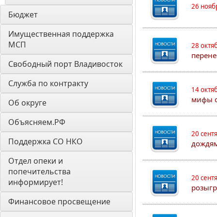
26 нояб
Бюджет
Имущественная поддержка 
МСП
28 октя
перене
Свободный порт Владивосток
Служба по контракту
14 октя
мифы о
Об округе
Объясняем.РФ
20 сент
Поддержка СО НКО
дождям
Отдел опеки и 
попечительства 
20 сент
информирует! 
розыгр
Финансовое просвещение