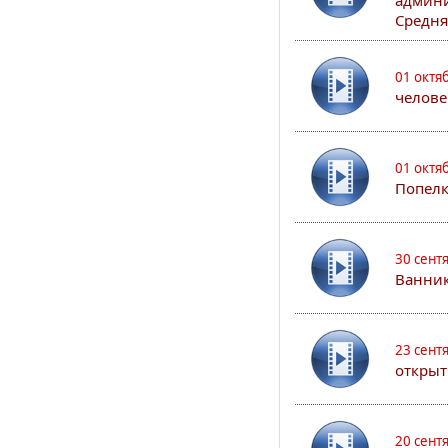
админи
Средня
01 октя
челове
01 октя
Попел
30 сент
Ванник
23 сент
открыт
20 сент