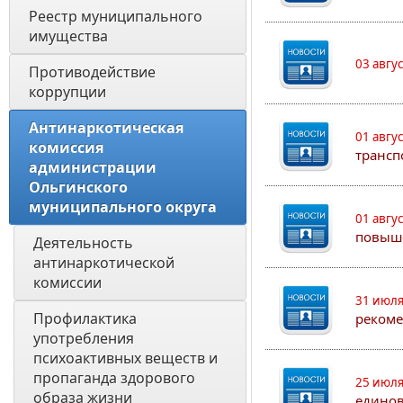
Реестр муниципального 
имущества
03 авгу
Противодействие 
коррупции
Антинаркотическая 
01 авгу
комиссия 
трансп
администрации 
Ольгинского 
муниципального округа
01 авгу
повыш
Деятельность 
антинаркотической 
комиссии
31 июля
Профилактика 
рекоме
употребления 
психоактивных веществ и 
пропаганда здорового 
25 июля
образа жизни
едино