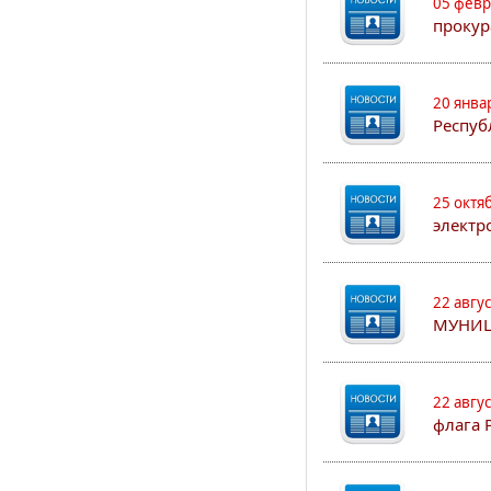
05 февр
прокур
20 янва
Респуб
25 октя
электр
22 авгу
МУНИЦ
22 авгу
флага 