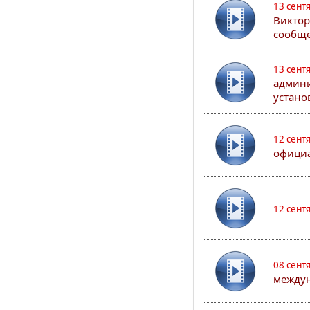
13 сент
Виктор
сообще
13 сент
админи
устано
12 сент
официа
12 сент
08 сент
междун