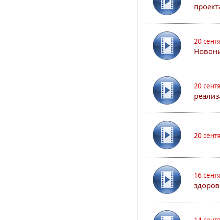
проект
20 сент
Новони
20 сент
реализ
20 сент
16 сент
здоров