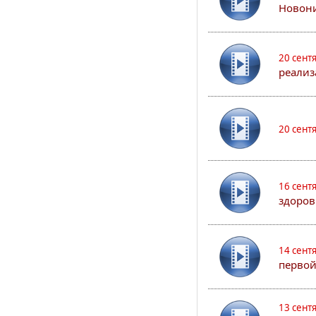
Новони
20 сент
реализ
20 сент
16 сент
здоров
14 сент
первой
13 сент