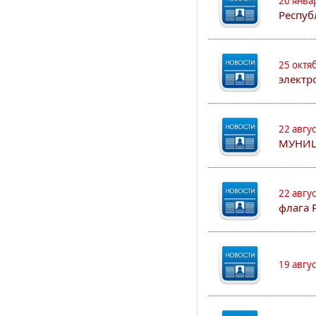
20 янва
Респуб
25 октя
электр
22 авгу
МУНИЦ
22 авгу
флага 
19 авгу