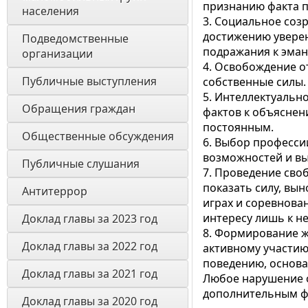
признанию факта п
населения
3. Социальное созр
достижению уверен
Подведомственные 
подражания к эман
организации
4. Освобождение от
Публичные выступления
собственные силы.
5. Интеллектуально
Обращения граждан
фактов к объяснен
постоянным.
Общественные обсуждения
6. Выбор професси
возможностей и в
Публичные слушания
7. Проведение сво
показать силу, вын
Антитеррор
играх и соревнова
интересу лишь к н
Доклад главы за 2023 год
8. Формирование ж
Доклад главы за 2022 год
активному участию 
поведению, основа
Доклад главы за 2021 год
Любое нарушение о
дополнительным фа
Доклад главы за 2020 год