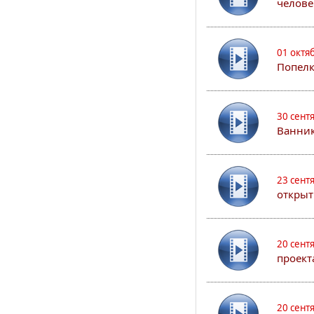
челове
01 октя
Попел
30 сент
Ванник
23 сент
открыт
20 сент
проект
20 сент