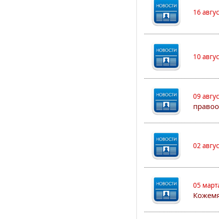
16 авгу
10 авгу
09 авгу
правоо
02 авгу
05 март
Кожем