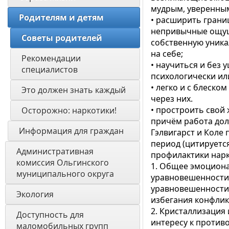
мудрым, уверенным
Родителям и детям
• расширить грани
непривычные ощуще
Советы родителей
собственную уника
на себе;
Рекомендации 
• научиться и без
специалистов
психологически ил
• легко и с блеск
Это должен знать каждый
через них.
• простроить свой
Осторожно: наркотики!
причём работа до
Информация для граждан 
Гэлвигарст и Коле
период (цитируетс
Административная 
профилактики нарк
комиссия Ольгинского 
1. Общее эмоциона
муниципального округа 
уравновешенности 
уравновешенности,
Экология 
избегания конфлик
2. Кристаллизация 
Доступность для 
интересу к против
маломобильных групп 