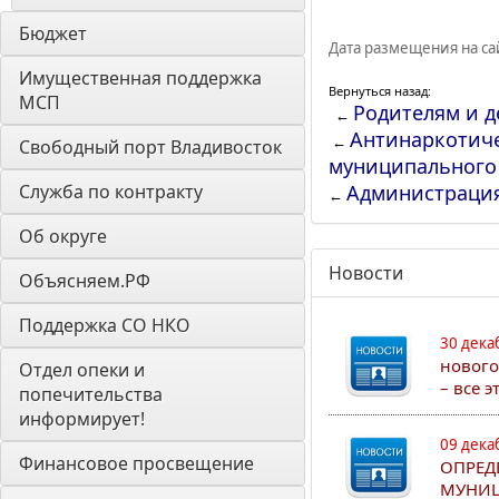
Бюджет
Дата размещения на сай
Имущественная поддержка 
Вернуться назад:
МСП
Родителям и д
←
Антинаркотиче
←
Свободный порт Владивосток
муниципального
Служба по контракту
Администраци
←
Об округе
Новости
Объясняем.РФ
Поддержка СО НКО
30 дека
нового
Отдел опеки и 
– все 
попечительства 
информирует! 
09 дека
Финансовое просвещение
ОПРЕД
МУНИЦ