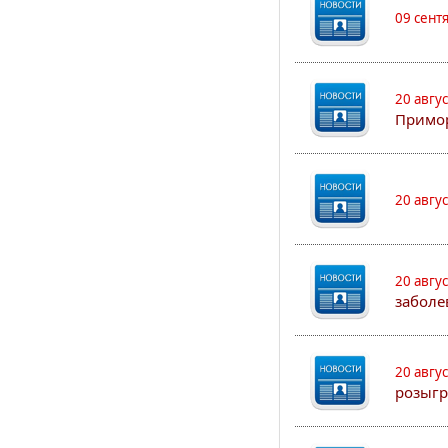
09 сент
20 авгу
Примо
20 авгу
20 авгу
заболе
20 авгу
розыгр