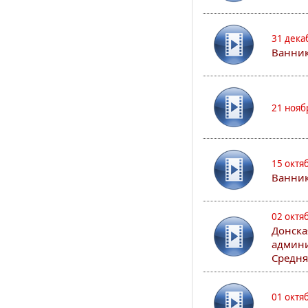
31 дека
Ванник
21 нояб
15 октя
Ванни
02 октя
Донска
админи
Средня
01 октя