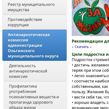
Реестр муниципального 
имущества
Противодействие 
коррупции
Антинаркотическая 
комиссия 
Рекомендации дл
администрации 
↓
↓
Скачать
Ольгинского 
Цели подростка 
муниципального округа
Подросток стремит
• достичь желаемог
Деятельность 
теряя при этом соб
антинаркотической 
• легко знакомить
комиссии
• соотнести наибо
Профилактика 
собственными, как
употребления 
пользу. Желание б
психоактивных веществ и 
• вести себя так, ч
пропаганда здорового 
• хорошо владеть 
образа жизни
возникающие эмоци