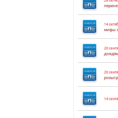
28 октя
перене
14 октя
мифы о
20 сент
дождям
20 сент
розыгр
14 сент