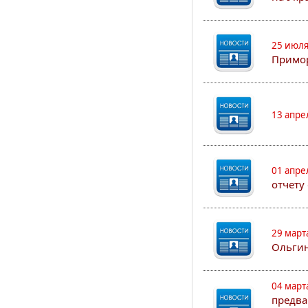
25 июля
Примор
13 апре
01 апре
отчету
29 март
Ольгин
04 март
предва