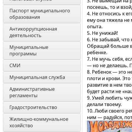
3. Не вымещай на р
посеешь, то и взой
Паспорт муниципального 
4. Не относись к е
образования 
ему она тяжела не 
опыта.
Антикоррупционная 
5. Не унижай!
деятельность
6. Не забывай, что
Обращай больше вн
Муниципальные 
ребенке.
программы
7. Не мучь себя, е
СМИ
— но не делаешь. П
8. Ребенок — это н
Муниципальная служба
плоти и крови. Это
развитие в нем тв
Административные 
будет расти не «на
регламенты
9. Умей любить чуж
делали твоему.
Градостроительство
10. Люби своего р
ним — радуйся, пот
Жилищно-коммунальное 
хозяйство