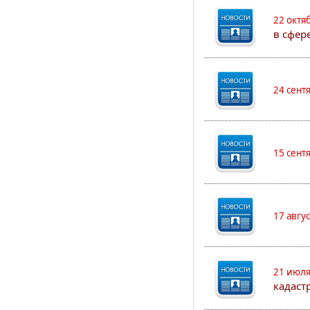
22 октя
в сфер
24 сент
15 сент
17 авгу
21 июля
кадаст