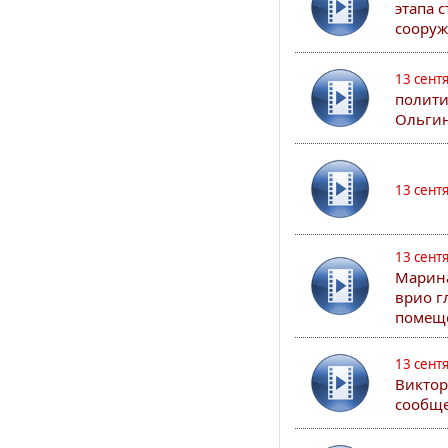
этапа 
сооруж
13 сент
полити
Ольгин
13 сент
13 сент
Марина
врио г
помеще
13 сент
Виктор
сообще