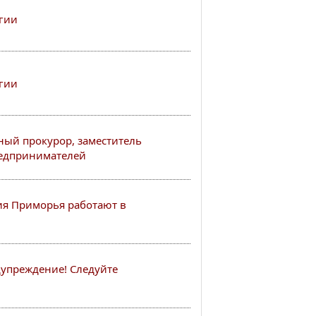
гии
гии
ный прокурор, заместитель
редпринимателей
я Приморья работают в
упреждение! Следуйте