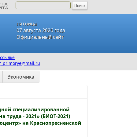
пятница
07 августа 2026 года
Официальный сайт
ссылке
_primorye@mail.ru
Экономика
дной специализированной
 труда - 2021» (БИОТ-2021)
оцентр» на Краснопресненской