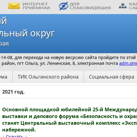
ий
льный округ
рая
 9-14-08, для перехода на новую весрсию сайта пройдите по этой
айон, пгт Ольга, ул. Ленинская, 8, электронная почта
adm.omr
ума
ТИК Ольгинского района
Социальная сфера
2021 год.
Основной площадкой юбилейной 25-й Междунаро
выставки и делового форума «Безопасность и охрана
станет Центральный выставочный комплекс «Эксп
набережной.
↓
↓
Скачать