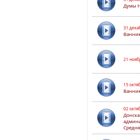
Думы 
31 дека
Ванник
21 нояб
15 октя
Ванни
02 октя
Донска
админи
Средня