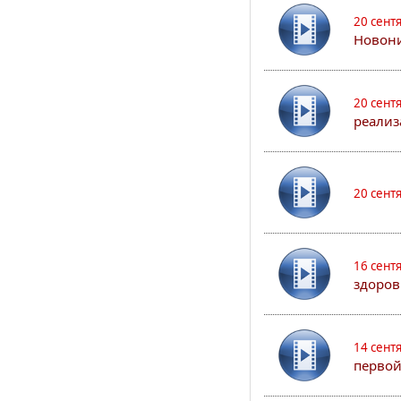
20 сент
Новони
20 сент
реализ
20 сент
16 сент
здоров
14 сент
первой