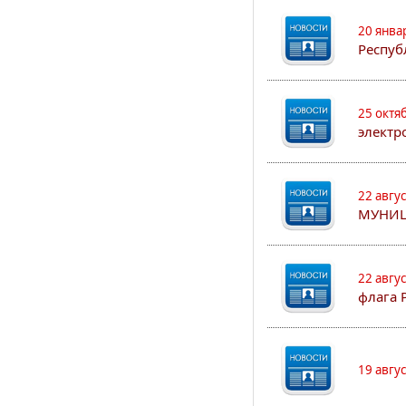
20 янва
Респуб
25 октя
электр
22 авгу
МУНИЦ
22 авгу
флага 
19 авгу