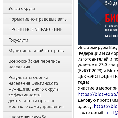
Устав округа
Нормативно-правовые акты
ПРОЕКТНОЕ УПРАВЛЕНИЕ
Госуслуги
Информируем Вас, 
Муниципальный контроль
Федерации и самор
изготовителей и п
Всероссийская перепись 
участие в 27-й сп
населения
(БИОТ-2023) и Меж
ЦВК «ЭКСПОЦЕНТР»
Результаты оценки 
года
).
населения Ольгинского 
Участие в меропри
муниципального округа 
https://biot-expo
эффективности 
Деловую программ
деятельности органов 
https://bi
местного самоуправления 
адресу:
biot@
почте e-mail:
Налоговая служба