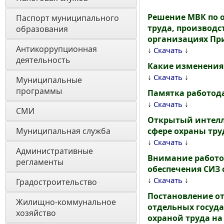
Решение МВК по ох
Паспорт муниципального 
труда, производ
образования 
организациях Прим
Антикоррупционная 
↓
↓
Скачать
деятельность
Какие изменения 
↓
↓
Скачать
Муниципальные 
программы
Памятка работода
↓
↓
Скачать
СМИ
Открытый интелле
Муниципальная служба
сфере охраны тру
↓
↓
Скачать
Административные 
Внимание работод
регламенты
обеспечения СИЗ с
↓
↓
Скачать
Градостроительство
Постановление от
Жилищно-коммунальное 
отдельных госуд
хозяйство
охраной труда на