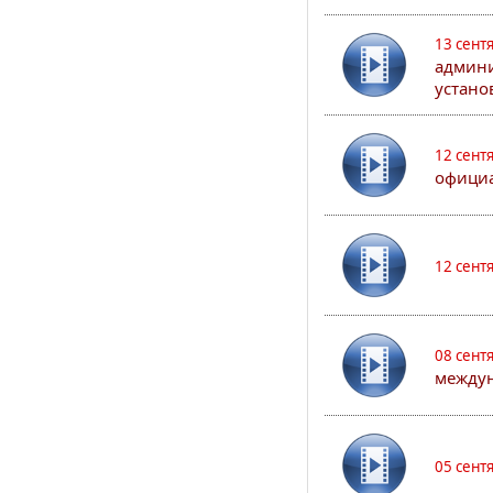
13 сент
админи
устано
12 сент
официа
12 сент
08 сент
междун
05 сент