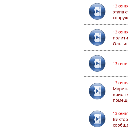
13 сент
этапа 
сооруж
13 сент
полити
Ольгин
13 сент
13 сент
Марина
врио г
помеще
13 сент
Виктор
сообще