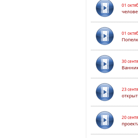
01 октя
челове
01 октя
Попел
30 сент
Ванник
23 сент
открыт
20 сент
проект