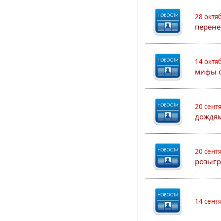
28 октя
перене
14 октя
мифы о
20 сент
дождям
20 сент
розыгр
14 сент