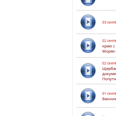
03 сент
02 сент
краю с
Моряк
02 сент
Щербак
докуме
Попутн
01 сент
Ванник