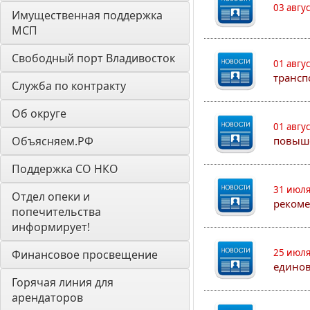
03 авгу
Имущественная поддержка 
МСП
Свободный порт Владивосток
01 авгу
трансп
Служба по контракту
Об округе
01 авгу
Объясняем.РФ
повыш
Поддержка СО НКО
31 июля
Отдел опеки и 
рекоме
попечительства 
информирует! 
25 июля
Финансовое просвещение
едино
Горячая линия для 
арендаторов 