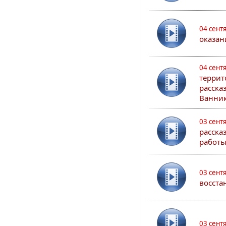
04 сент
оказан
04 сент
террит
расска
Ванник
03 сент
расска
работы
03 сент
восста
03 сент