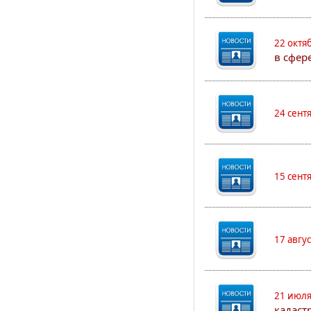
22 октя
в сфер
24 сент
15 сент
17 авгу
21 июля
кадаст