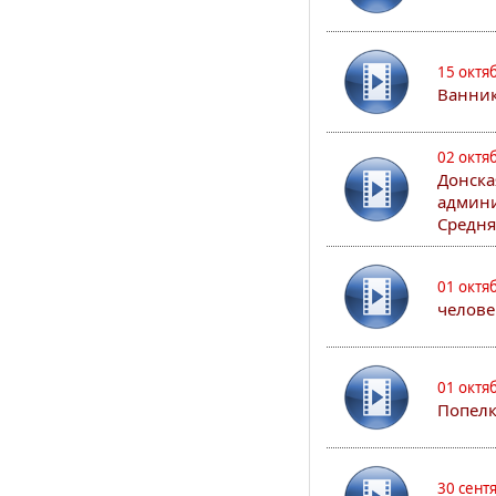
15 октя
Ванни
02 октя
Донска
админи
Средня
01 октя
челове
01 октя
Попел
30 сент