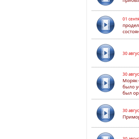
прибыл
01 сент
продел
состоя
30 авгу
30 авгу
Моряк-
было у
был ор
30 авгу
Примор
30 авгу