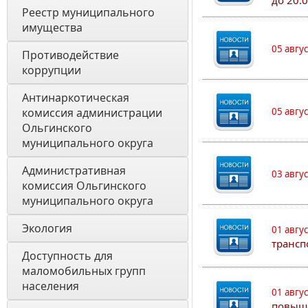
до 20:
Реестр муниципального 
имущества
05 авгу
Противодействие 
коррупции
Антинаркотическая 
комиссия администрации 
05 авгу
Ольгинского 
муниципального округа
Административная 
03 авгу
комиссия Ольгинского 
муниципального округа 
Экология 
01 авгу
трансп
Доступность для 
маломобильных групп 
населения
01 авгу
повыш