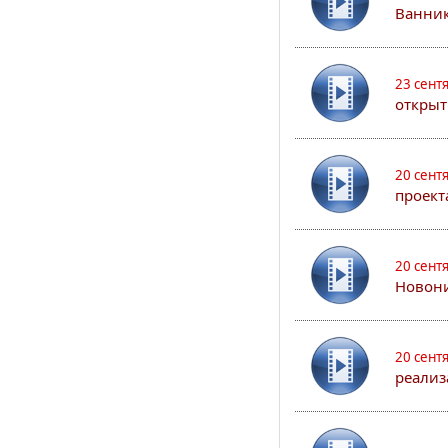
Ванник
23 сент
открыт
20 сент
проект
20 сент
Новони
20 сент
реализ