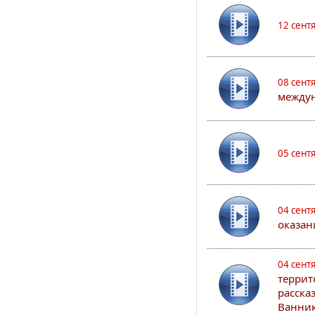
12 сент
08 сент
междун
05 сент
04 сент
оказан
04 сент
террит
расска
Ванник