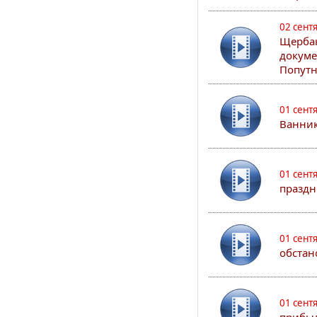
02 сент
Щербак
докуме
Попутн
01 сент
Ванник
01 сент
праздн
01 сент
обстан
01 сент