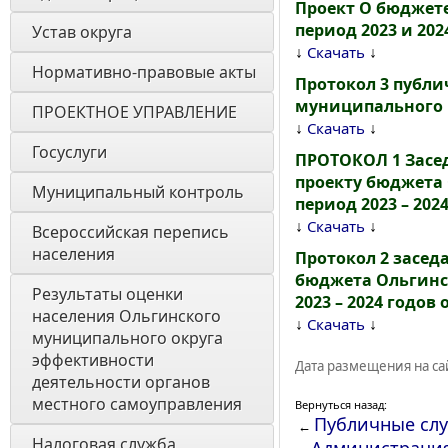
Проект О бюджете
период 2023 и 202
Устав округа
↓
↓
Скачать
Нормативно-правовые акты
Протокол 3 публ
муниципального р
ПРОЕКТНОЕ УПРАВЛЕНИЕ
↓
↓
Скачать
Госуслуги
ПРОТОКОЛ 1 Засе
проекту бюджета 
Муниципальный контроль
период 2023 – 2024
↓
↓
Скачать
Всероссийская перепись 
населения
Протокол 2 засе
бюджета Ольгинс
Результаты оценки 
2023 – 2024 годов о
населения Ольгинского 
↓
↓
Скачать
муниципального округа 
эффективности 
Дата размещения на сай
деятельности органов 
местного самоуправления 
Вернуться назад:
Публичные сл
←
Налоговая служба