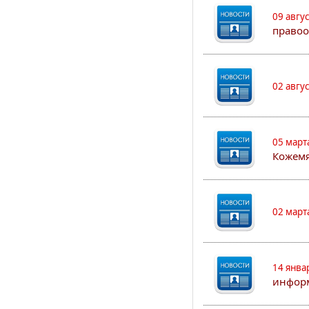
09 авгу
правоо
02 авгу
05 март
Кожем
02 март
14 янва
информ