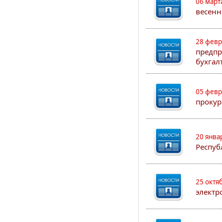
06 март
весенн
28 февр
предпр
бухгал
05 февр
прокур
20 янва
Респуб
25 октя
электр