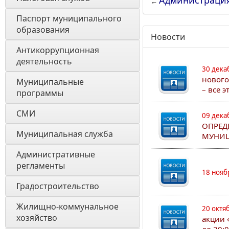
Администраци
←
Паспорт муниципального 
образования 
Новости
Антикоррупционная 
деятельность
30 дека
нового
Муниципальные 
– все 
программы
СМИ
09 дека
ОПРЕД
Муниципальная служба
МУНИЦ
Административные 
регламенты
18 нояб
Градостроительство
Жилищно-коммунальное 
20 октя
хозяйство
акции 